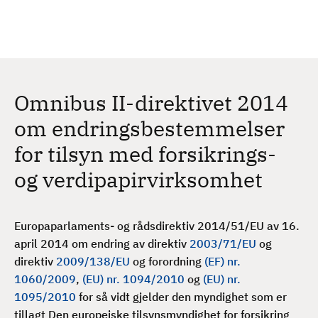
H
c
h
o
p
p
t
Omnibus II-direktivet 2014
i
l
om endringsbestemmelser
h
for tilsyn med forsikrings-
o
v
og verdipapirvirksomhet
e
d
i
Europaparlaments- og rådsdirektiv 2014/51/EU av 16.
n
april 2014 om endring av direktiv
2003/71/EU
og
n
direktiv
2009/138/EU
og forordning
(EF) nr.
h
1060/2009
,
(EU) nr. 1094/2010
og
(EU) nr.
o
1095/2010
for så vidt gjelder den myndighet som er
l
tillagt Den europeiske tilsynsmyndighet for forsikring