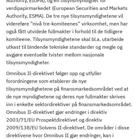
Authority, EIOPA), og en tilsynsmyndighet for
verdipapirmarkedet (European Securities and Markets
Authority, ESMA). De tre nye tilsynsmyndighetene vil
videreføre ”nivå tre-komiteenes” virksomhet, men har
også fått utvidede fullmakter i forhold til de tidligere
komiteene. Tilsynsmyndighetene skal bl.a. utarbeide
utkast til bindende tekniske standarder og megle og
avgjøre eventuelle tvister mellom nasjonale
tilsynsmyndigheter.
Omnibus II-direktivet følger opp og utfyller
forordningene som etablerer de nye
tilsynsmyndighetene på finansmarkedsområdet ved at
de nye myndighetene og deres nye fullmakter skrives
inn i enkelte sektordirektiver på finansmarkedsområdet.
Omnibus II-direktivet gjør endringer i direktiv
2003/71/EU Prospektdirektivet og direktiv
2009/138/EU Solvens II-direktivet. De områder i disse
direktivene hvor Omnibus II gjør endringer, kan i