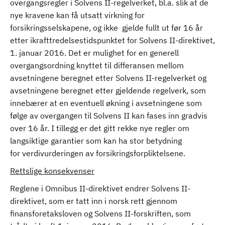
overgangsregler i Solvens II-regelverket, bl.a. slik at de
nye kravene kan få utsatt virkning for
forsikringsselskapene, og ikke gjelde fullt ut før 16 år
etter ikrafttredelsestidspunktet for Solvens II-direktivet,
1. januar 2016. Det er mulighet for en generell
overgangsordning knyttet til differansen mellom
avsetningene beregnet etter Solvens II-regelverket og
avsetningene beregnet etter gjeldende regelverk, som
innebærer at en eventuell økning i avsetningene som
følge av overgangen til Solvens II kan fases inn gradvis
over 16 år. I tillegg er det gitt rekke nye regler om
langsiktige garantier som kan ha stor betydning
for verdivurderingen av forsikringsforpliktelsene.
Rettslige konsekvenser
Reglene i Omnibus II-direktivet endrer Solvens II-
direktivet, som er tatt inn i norsk rett gjennom
finansforetaksloven og Solvens II-forskriften, som