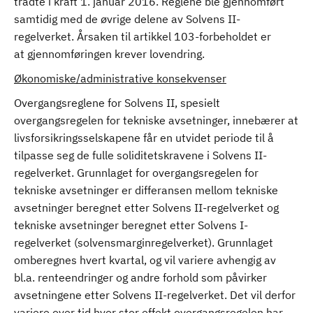
trådte i kraft 1. januar 2016. Reglene ble gjennomført
samtidig med de øvrige delene av Solvens II-
regelverket. Årsaken til artikkel 103-forbeholdet er
at gjennomføringen krever lovendring.
Økonomiske/administrative konsekvenser
Overgangsreglene for Solvens II, spesielt
overgangsregelen for tekniske avsetninger, innebærer at
livsforsikringsselskapene får en utvidet periode til å
tilpasse seg de fulle soliditetskravene i Solvens II-
regelverket. Grunnlaget for overgangsregelen for
tekniske avsetninger er differansen mellom tekniske
avsetninger beregnet etter Solvens II-regelverket og
tekniske avsetninger beregnet etter Solvens I-
regelverket (solvensmarginregelverket). Grunnlaget
omberegnes hvert kvartal, og vil variere avhengig av
bl.a. renteendringer og andre forhold som påvirker
avsetningene etter Solvens II-regelverket. Det vil derfor
variere over tid hvor stor effekt overgangsregelen har,