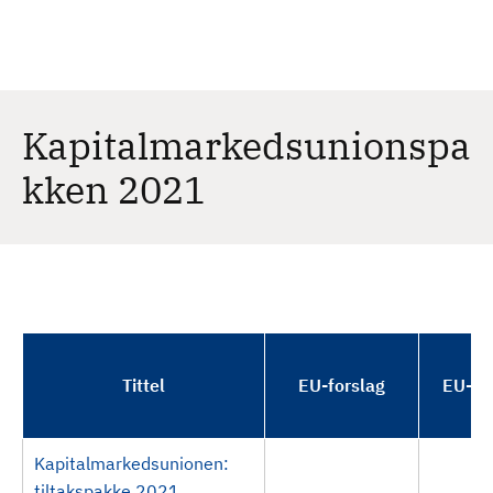
H
c
h
o
p
p
t
Kapitalmarkedsunionspa
i
kken 2021
l
h
o
v
e
d
i
n
Tittel
EU-forslag
EU-ve
n
h
o
Kapitalmarkedsunionen:
l
tiltakspakke 2021