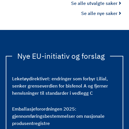
Se alle utvalgte saker
i
t
Se alle nye saker
a
l
k
r
a
Nye EU-initiativ og forslag
v
s
d
i
Leketøydirektivet: endringer som forbyr Lilial,
r
senker grenseverdien for bisfenol A og fjerner
e
henvisninger til standarder i vedlegg C
k
t
Emballasjeforordningen 2025:
i
gjennomføringsbestemmelser om nasjonale
v
produsentregistre
e