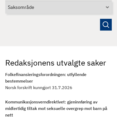
v
d
Saksområde
H
j
e
m
Redaksjonens utvalgte saker
Folkefinansieringsforordningen: utfyllende
bestemmelser
Norsk forskrift kunngjort 31.7.2026
Kommunikasjonsverndirektivet: gjeninnføring av
midlertidig tiltak mot seksuelle overgrep mot barn på
nett