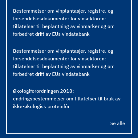
t
Bestemmelser om vinplantasjer, registre, og
2
forsendelsesdokumenter for vinsektoren:
0
tillatelser til beplantning av vinmarker og om
1
forbedret drift av EUs vindatabank
3
(
Bestemmelser om vinplantasjer, registre, og
C
forsendelsesdokumenter for vinsektoren:
R
tillatelser til beplantning av vinmarker og om
D
forbedret drift av EUs vindatabank
I
V
)
Økologiforordningen 2018:
endringsbestemmelser om tillatelser til bruk av
ikke-økologisk proteinfôr
Se alle