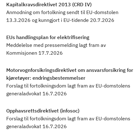
Kapitalkravsdirektivet 2013 (CRD IV)
Anmodning om fortolkning sendt til EU-domstolen
13.3.2026 og kunngjort i EU-tidende 20.7.2026
R
e
a
EUs handlingsplan for elektrifisering
d
Meddelelse med pressemelding lagt fram av
m
Kommisjonen 17.7.2026
o
r
Motorvognforsikringsdirektivet om ansvarsforsikring for
e
kjøretøyer: endringsbestemmelser
a
Forslag til fortolkningsdom lagt fram av EU-domstolens
b
generaladvokat 16.7.2026
o
u
Opphavsrettsdirektivet (infosoc)
t
Forslag til fortolkningsdom lagt fram av EU-domstolens
K
generaladvokat 16.7.2026
a
p