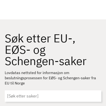
H
o
p
p
t
E
i
Søk etter EU-,
u
l
h
EØS- og
r
o
Schengen-saker
v
o
e
p
d
Lovdatas nettsted for informasjon om
i
a
beslutningsprosessen for EØS- og Schengen-saker fra
n
EU til Norge
l
n
h
o
Nøkkelord
o
l