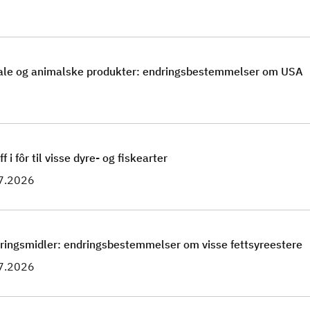
eriale og animalske produkter: endringsbestemmelser om USA
i fôr til visse dyre- og fiskearter
.7.2026
næringsmidler: endringsbestemmelser om visse fettsyreestere
.7.2026