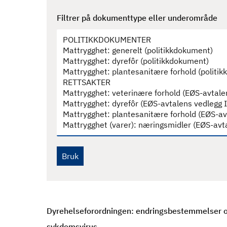
d
Filtrer på dokumenttype eller underområde
Dyrehelseforordningen: endringsbestemmelser o
sykdomsvirus