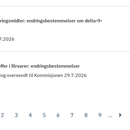
næringsmidler: endringsbestemmelser om delta-9-
.7.2026
ffer i fôrvarer: endringsbestemmelser
ing oversendt til Kommisjonen 29.7.2026
2
3
4
5
6
7
8
9
…
S
S
S
S
S
S
S
S
i
i
i
i
i
i
i
i