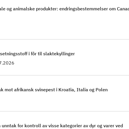
eriale og animalske produkter: endringsbestemmelser om Cana
ningsstoff i fôr til slaktekyllinger
.7.2026
k mot afrikansk svinepest i Kroatia, Italia og Polen
nntak for kontroll av visse kategorier av dyr og varer ved