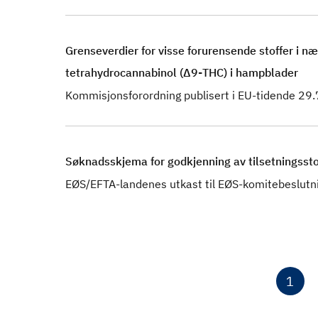
Grenseverdier for visse forurensende stoffer i 
tetrahydrocannabinol (Δ9-THC) i hampblader
Kommisjonsforordning publisert i EU-tidende 29
Søknadsskjema for godkjenning av tilsetningssto
EØS/EFTA-landenes utkast til EØS-komitebeslutn
1
N
å