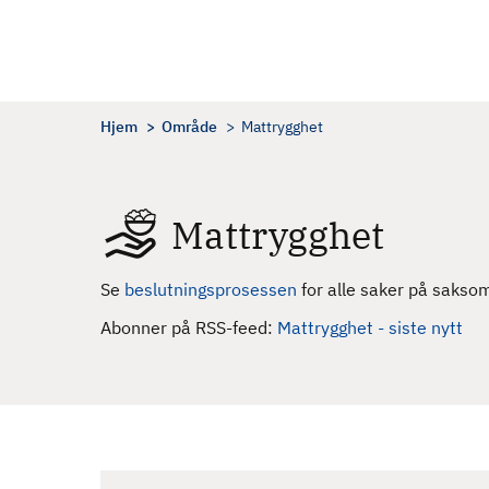
H
o
p
p
t
Hjem
Område
Mattrygghet
i
l
h
Mattrygghet
o
v
e
Se
beslutningsprosessen
for alle saker på sakso
d
Abonner på RSS-feed:
Mattrygghet - siste nytt
i
n
n
h
o
l