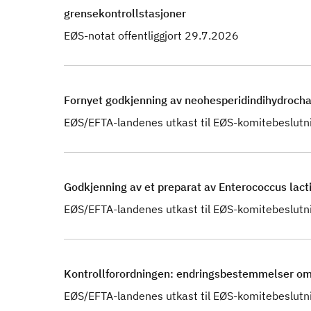
grensekontrollstasjoner
EØS-notat offentliggjort 29.7.2026
Fornyet godkjenning av neohesperidindihydrochalk
EØS/EFTA-landenes utkast til EØS-komitebeslutn
Godkjenning av et preparat av Enterococcus lactis
EØS/EFTA-landenes utkast til EØS-komitebeslutn
Kontrollforordningen: endringsbestemmelser om 
EØS/EFTA-landenes utkast til EØS-komitebeslutn