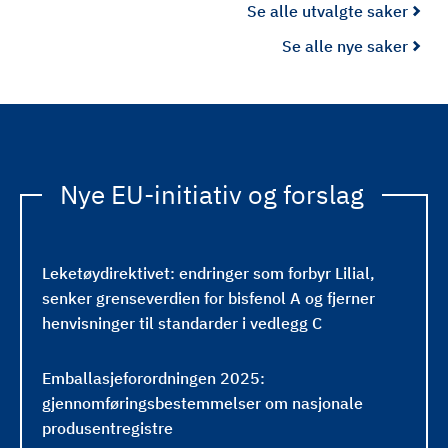
Se alle utvalgte saker
i
t
Se alle nye saker
a
l
k
r
a
Nye EU-initiativ og forslag
v
s
d
i
Leketøydirektivet: endringer som forbyr Lilial,
r
senker grenseverdien for bisfenol A og fjerner
e
henvisninger til standarder i vedlegg C
k
t
Emballasjeforordningen 2025:
i
gjennomføringsbestemmelser om nasjonale
v
produsentregistre
e