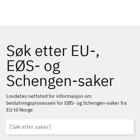
H
o
p
p
t
E
i
Søk etter EU-,
u
l
h
EØS- og
r
o
Schengen-saker
v
o
e
p
d
Lovdatas nettsted for informasjon om
i
a
beslutningsprosessen for EØS- og Schengen-saker fra
n
EU til Norge
l
n
h
o
Nøkkelord
o
l