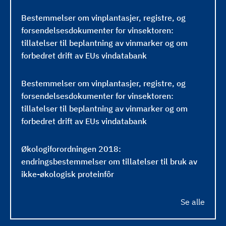
t
Bestemmelser om vinplantasjer, registre, og
2
forsendelsesdokumenter for vinsektoren:
0
tillatelser til beplantning av vinmarker og om
1
forbedret drift av EUs vindatabank
3
(
Bestemmelser om vinplantasjer, registre, og
C
forsendelsesdokumenter for vinsektoren:
R
tillatelser til beplantning av vinmarker og om
D
forbedret drift av EUs vindatabank
I
V
)
Økologiforordningen 2018:
endringsbestemmelser om tillatelser til bruk av
ikke-økologisk proteinfôr
Se alle