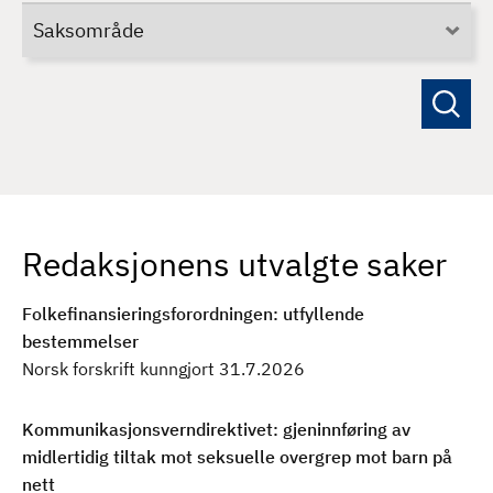
v
d
Saksområde
H
j
e
m
Redaksjonens utvalgte saker
Folkefinansieringsforordningen: utfyllende
bestemmelser
Norsk forskrift kunngjort 31.7.2026
Kommunikasjonsverndirektivet: gjeninnføring av
midlertidig tiltak mot seksuelle overgrep mot barn på
nett