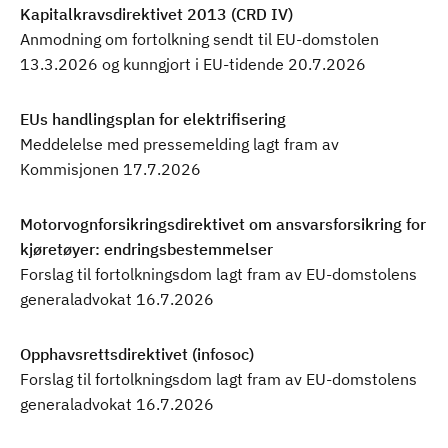
Kapitalkravsdirektivet 2013 (CRD IV)
Anmodning om fortolkning sendt til EU-domstolen
13.3.2026 og kunngjort i EU-tidende 20.7.2026
R
e
a
EUs handlingsplan for elektrifisering
d
Meddelelse med pressemelding lagt fram av
m
Kommisjonen 17.7.2026
o
r
Motorvognforsikringsdirektivet om ansvarsforsikring for
e
kjøretøyer: endringsbestemmelser
a
Forslag til fortolkningsdom lagt fram av EU-domstolens
b
generaladvokat 16.7.2026
o
u
Opphavsrettsdirektivet (infosoc)
t
Forslag til fortolkningsdom lagt fram av EU-domstolens
K
generaladvokat 16.7.2026
a
p