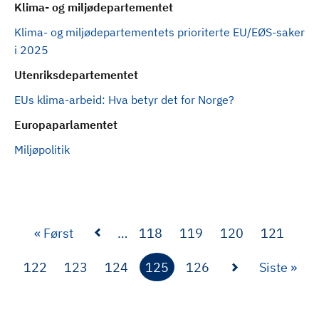
Klima- og miljødepartementet
Klima- og miljødepartementets prioriterte EU/EØS-saker
i 2025
Utenriksdepartementet
EUs klima-arbeid: Hva betyr det for Norge?
Europaparlamentet
Miljøpolitik
F
« Først
…
118
119
120
121
S
S
S
S
ø
i
i
i
i
r
122
123
124
125
126
S
Siste »
d
d
d
d
S
S
S
N
S
s
i
e
e
e
e
i
i
i
å
i
t
s
d
d
d
v
d
e
t