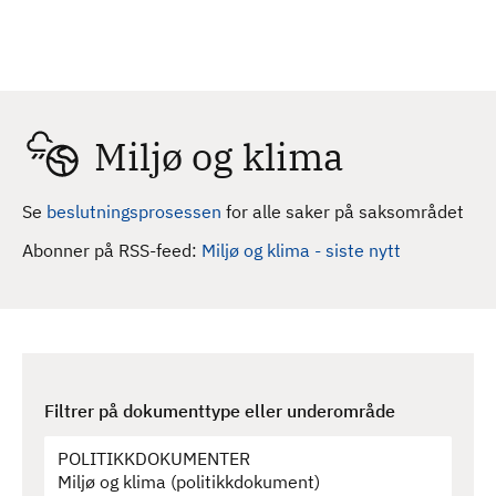
H
c
h
o
p
p
t
Miljø og klima
i
l
h
Se
beslutningsprosessen
for alle saker på saksområdet
o
Abonner på RSS-feed:
Miljø og klima - siste nytt
v
e
d
i
n
n
Filtrer på dokumenttype eller underområde
h
o
l