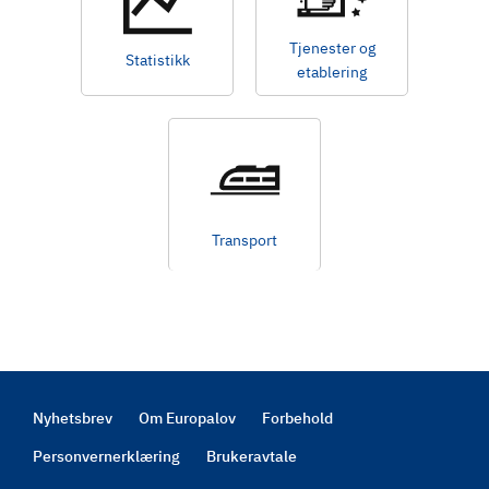
Tjenester og
Statistikk
etablering
Transport
Nyhetsbrev
Om Europalov
Forbehold
Footer
Personvernerklæring
Brukeravtale