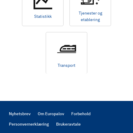
Tjenester og
Statistikk
etablering
Transport
Nyhetsbrev
Om Europalov
Forbehold
Footer
Personvernerklæring
Brukeravtale