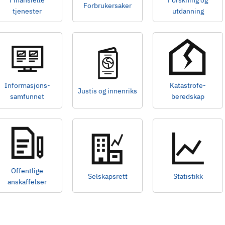
Finansielle
Forskning og
Forbrukersaker
tjenester
utdanning
Informasjons-
Katastrofe-
Justis og innenriks
samfunnet
beredskap
Offentlige
Selskapsrett
Statistikk
anskaffelser