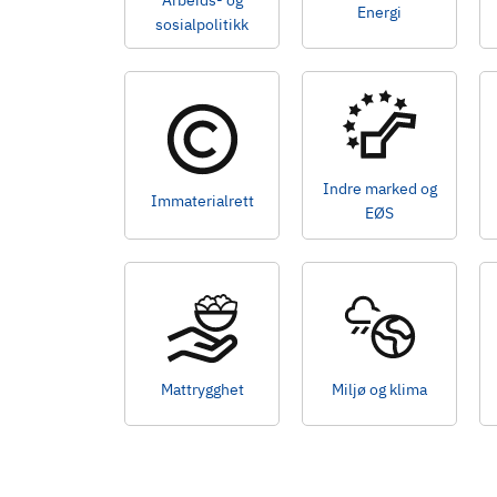
Arbeids- og
Energi
d
sosialpolitikk
Indre marked og
Immaterialrett
EØS
Mattrygghet
Miljø og klima