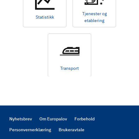
Tjenester og
Statistikk
etablering
Transport
Nyhetsbrev
Om Europalov
Forbehold
Footer
Personvernerklæring
Brukeravtale