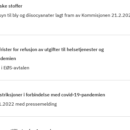
ske stoffer
nsyn til bly og diisocyanater lagt fram av Kommisjonen 21.2.2
ister for refusjon av utgifter til helsetjenester og
andemien
i EØS-avtalen
estriksjoner i forbindelse med covid-19-pandemien
.1.2022 med pressemelding