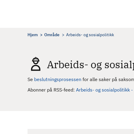
H
o
p
p
t
Hjem
Område
Arbeids- og sosialpolitikk
i
l
h
Arbeids- og sosial
o
v
e
Se
beslutningsprosessen
for alle saker på sakso
d
Abonner på RSS-feed:
Arbeids- og sosialpolitikk -
i
n
n
h
o
l