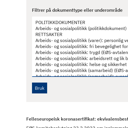
d
Filtrer på dokumenttype eller underområde
Felleseuropeisk koronasertifikat: ekvivalensbes