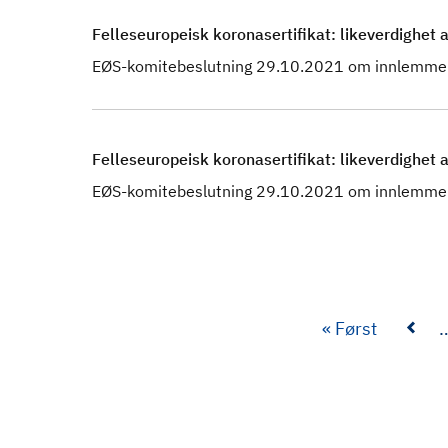
Felleseuropeisk koronasertifikat: likeverdighet av
EØS-komitebeslutning 29.10.2021 om innlemmel
Felleseuropeisk koronasertifikat: likeverdighet 
EØS-komitebeslutning 29.10.2021 om innlemmel
F
« Først
ø
r
s
t
e