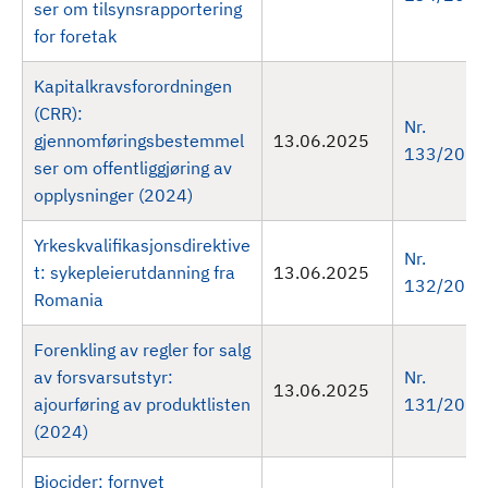
ser om tilsynsrapportering
d
for foretak
Kapitalkravsforordningen
(CRR):
Nr.
gjennomføringsbestemmel
13.06.2025
133/2025
ser om offentliggjøring av
opplysninger (2024)
Yrkeskvalifikasjonsdirektive
Nr.
t: sykepleierutdanning fra
13.06.2025
132/2025
Romania
Forenkling av regler for salg
av forsvarsutstyr:
Nr.
13.06.2025
ajourføring av produktlisten
131/2025
(2024)
Biocider: fornyet