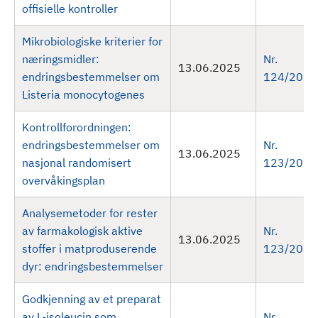
offisielle kontroller
Mikrobiologiske kriterier for
næringsmidler:
Nr.
13.06.2025
endringsbestemmelser om
124/2025
Listeria monocytogenes
Kontrollforordningen:
endringsbestemmelser om
Nr.
13.06.2025
nasjonal randomisert
123/2025
overvåkingsplan
Analysemetoder for rester
av farmakologisk aktive
Nr.
13.06.2025
stoffer i matproduserende
123/2025
dyr: endringsbestemmelser
Godkjenning av et preparat
av L-isoleucin som
Nr.