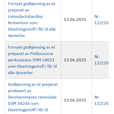
Fornyet godkjenning av et
preparet av
Limosilactobacillus
Nr.
13.06.2025
fermentum som
122/2025
tilsetningsstoff i fôr til alle
dyrearter
Fornyet godkjenning av et
preparat av Pediococcus
Nr.
pentosaceus DSM 14021
13.06.2025
122/2025
som tilsetningsstoff i fôr til
alle dyrearter
Godkjenning av et preparat
produsert av
Saccharomyces cerevisiae
Nr.
13.06.2025
DSM 34246 som
122/2025
tilsetningsstoff i fôr til