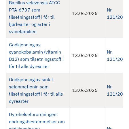
Bacillus velezensis ATCC
PTA-6737 som
Nr.
13.06.2025
tilsetningsstoff i fôr til
121/2025
fjørfearter og arter i
svinefamilien
Godkjenning av
cyanokobalamin (vitamin
Nr.
13.06.2025
B12) som tilsetningsstoff i
121/2025
fôr til alle dyrearter
Godkjenning av sink-L-
selenmetionin som
Nr.
13.06.2025
tilsetningsstoff i fôr til alle
121/2025
dyrearter
Dyrehelseforordningen:
endringsbestemmelser om
godkjenning av
Nr.