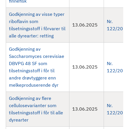
finnefisk
Godkjenning av visse typer
riboflavin som
Nr.
13.06.2025
tilsetningsstoff i fôrvarer til
122/2025
alle dyrearter: retting
Godkjenning av
Saccharomyces cerevisiae
DBVPG 48 SF som
Nr.
13.06.2025
tilsetningsstoff i fôr til
122/2025
andre drøvtyggere enn
melkeproduserende dyr
Godkjenning av flere
cellulosevarianter som
Nr.
13.06.2025
tilsetningsstoff i fôr til alle
122/2025
dyrearter