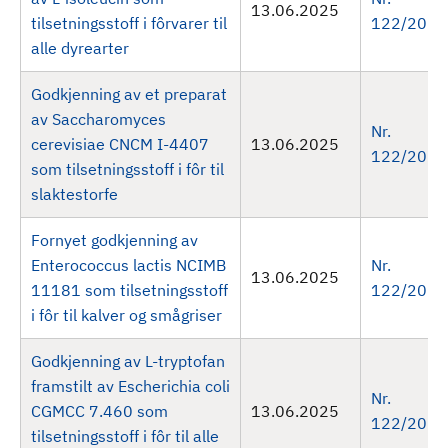
13.06.2025
tilsetningsstoff i fôrvarer til
122/2025
alle dyrearter
Godkjenning av et preparat
av Saccharomyces
Nr.
cerevisiae CNCM I-4407
13.06.2025
122/2025
som tilsetningsstoff i fôr til
slaktestorfe
Fornyet godkjenning av
Enterococcus lactis NCIMB
Nr.
13.06.2025
11181 som tilsetningsstoff
122/2025
i fôr til kalver og smågriser
Godkjenning av L-tryptofan
framstilt av Escherichia coli
Nr.
CGMCC 7.460 som
13.06.2025
122/2025
tilsetningsstoff i fôr til alle