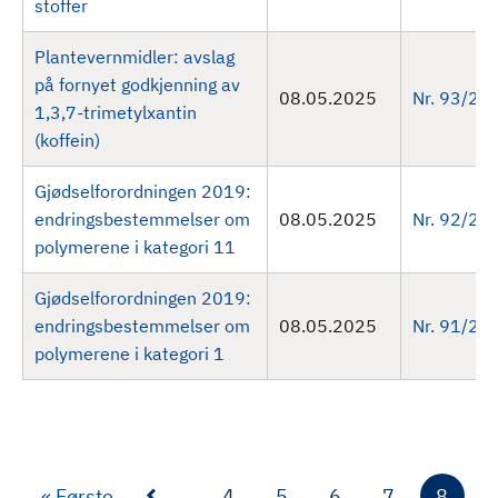
stoffer
Plantevernmidler: avslag
på fornyet godkjenning av
08.05.2025
Nr. 93/20
1,3,7-trimetylxantin
(koffein)
Gjødselforordningen 2019:
endringsbestemmelser om
08.05.2025
Nr. 92/20
polymerene i kategori 11
Gjødselforordningen 2019:
endringsbestemmelser om
08.05.2025
Nr. 91/20
polymerene i kategori 1
F
« Første
…
4
5
6
7
8