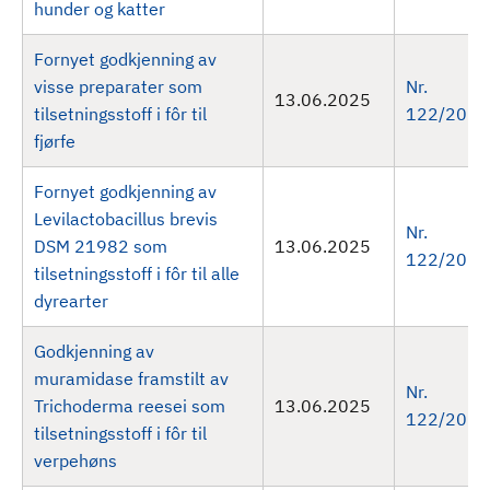
hunder og katter
Fornyet godkjenning av
visse preparater som
Nr.
13.06.2025
tilsetningsstoff i fôr til
122/2025
fjørfe
Fornyet godkjenning av
Levilactobacillus brevis
Nr.
DSM 21982 som
13.06.2025
122/2025
tilsetningsstoff i fôr til alle
dyrearter
Godkjenning av
muramidase framstilt av
Nr.
Trichoderma reesei som
13.06.2025
122/2025
tilsetningsstoff i fôr til
verpehøns