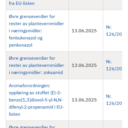
fra EU-listen
Øvre grenseverdier for
rester av plantevernmidler
Nr.
i næringsmidler:
13.06.2025
126/2025
fenbukonazol og
penkonazol
Øvre grenseverdier for
Nr.
rester av plantevernmidler
13.06.2025
126/2025
i næringsmidler: zoksamid
Aromaforordningen:
oppføring av stoffet (E)‐3‐
Nr.
benzo[1,3]dioxol‐5‐yl‐N,N‐
13.06.2025
126/2025
difenyl‐2‐propenamid i EU-
listen
Øvre grenseverdier for