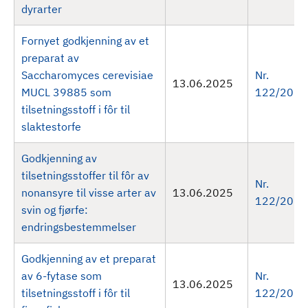
dyrarter
Fornyet godkjenning av et
preparat av
Saccharomyces cerevisiae
Nr.
13.06.2025
MUCL 39885 som
122/2025
tilsetningsstoff i fôr til
slaktestorfe
Godkjenning av
tilsetningsstoffer til fôr av
Nr.
nonansyre til visse arter av
13.06.2025
122/2025
svin og fjørfe:
endringsbestemmelser
Godkjenning av et preparat
av 6-fytase som
Nr.
13.06.2025
tilsetningsstoff i fôr til
122/2025