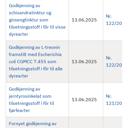
Godkjenning av
schisandratinktur og
Nr.
ginsengtinktur som
13.06.2025
122/2025
tilsetningsstoff i fôr til visse
dyrearter
Godkjenning av L-treonin
framstilt med Escherichia
Nr.
coli CGMCC 7.455 som
13.06.2025
122/2025
tilsetningsstoff i fôr til alle
dyrearter
Godkjenning av
jerntyrosinkelat som
Nr.
13.06.2025
tilsetningsstoff i fôr til
121/2025
fjørfearter
Fornyet godkjenning av